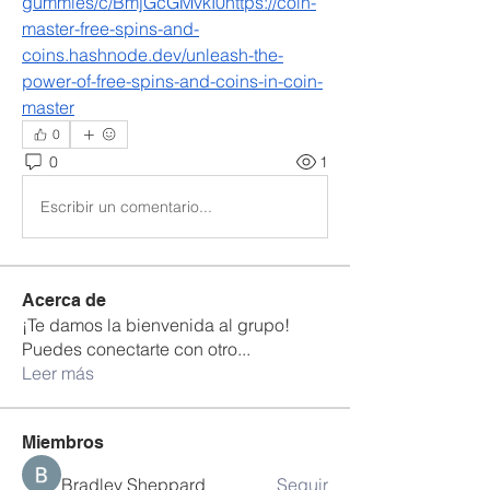
gummies/c/BmjGcGMvkI0https://coin-
master-free-spins-and-
coins.hashnode.dev/unleash-the-
power-of-free-spins-and-coins-in-coin-
master
0
0
1
Escribir un comentario...
Acerca de
¡Te damos la bienvenida al grupo!
Puedes conectarte con otro
...
Leer más
Miembros
Bradley Sheppard
Seguir