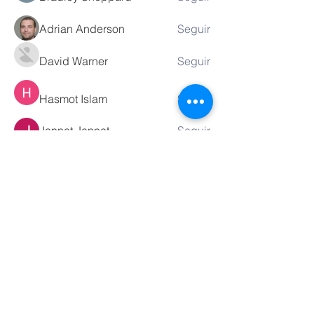
Adrian Anderson
Seguir
David Warner
Seguir
Hasmot Islam
Seguir
Jannat Jannat
Seguir
Ver todos los miembros (141)
Contáctanos
Tel.
51 922280229
info@sbm.edu.pe