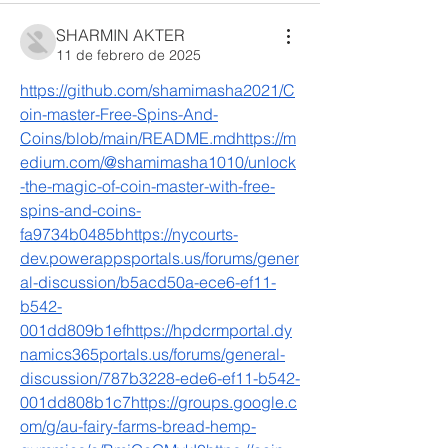
SHARMIN AKTER
11 de febrero de 2025
https://github.com/shamimasha2021/C
oin-master-Free-Spins-And-
Coins/blob/main/README.mdhttps://m
edium.com/@shamimasha1010/unlock
-the-magic-of-coin-master-with-free-
spins-and-coins-
fa9734b0485bhttps://nycourts-
dev.powerappsportals.us/forums/gener
al-discussion/b5acd50a-ece6-ef11-
b542-
001dd809b1efhttps://hpdcrmportal.dy
namics365portals.us/forums/general-
discussion/787b3228-ede6-ef11-b542-
001dd808b1c7https://groups.google.c
om/g/au-fairy-farms-bread-hemp-