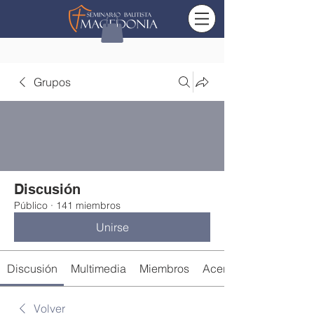
Grupos
Discusión
Público
·
141 miembros
Unirse
Discusión
Multimedia
Miembros
Acerca de
Volver