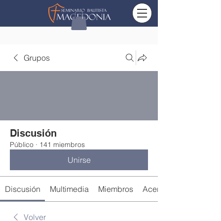
Grupos
Discusión
Público
·
141 miembros
Unirse
Discusión
Multimedia
Miembros
Acerca de
Volver