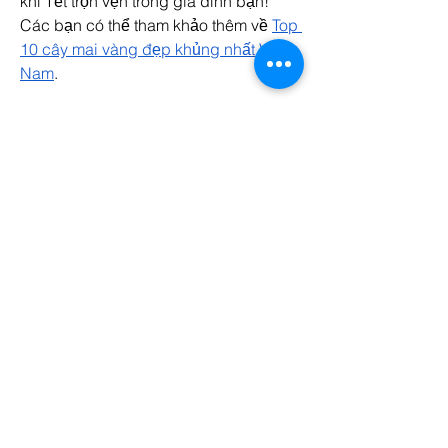
khí Tết trọn vẹn trong gia đình bạn! 
Các bạn có thể tham khảo thêm về 
Top 
10 cây mai vàng đẹp khủng nhất Việt 
Nam
.
0
0
Write a comment...
Acerca de
¡Te damos la bienvenida al grupo!
Puedes conectarte con otro
...
Leer más
Miembros
Bradley Sheppard
Seguir