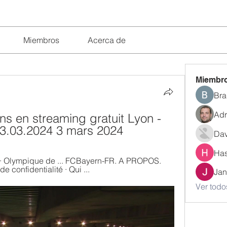
Miembros
Acerca de
Miembr
Bra
Adr
s en streaming gratuit Lyon - 
3.03.2024 3 mars 2024
Dav
Has
· Olympique de ... FCBayern-FR. A PROPOS. 
e confidentialité · Qui ...
Jan
Ver todo