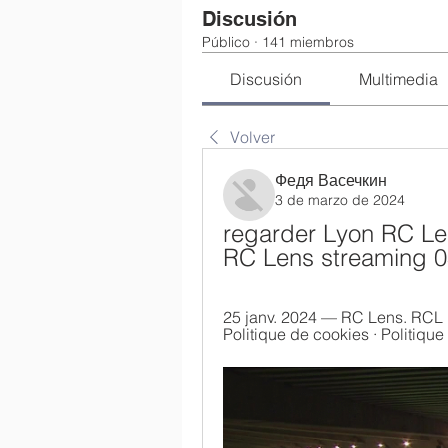
Discusión
Público
·
141 miembros
Discusión
Multimedia
Volver
Федя Васечкин
3 de marzo de 2024
regarder Lyon RC Len
RC Lens streaming 0
25 janv. 2024 — RC Lens. RCL 
Politique de cookies · Politique d