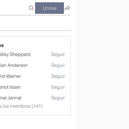
Unirse
os
dley Sheppard
Seguir
ian Anderson
Seguir
id Warner
Seguir
mot Islam
Seguir
nat Jannat
Seguir
s los miembros (141)