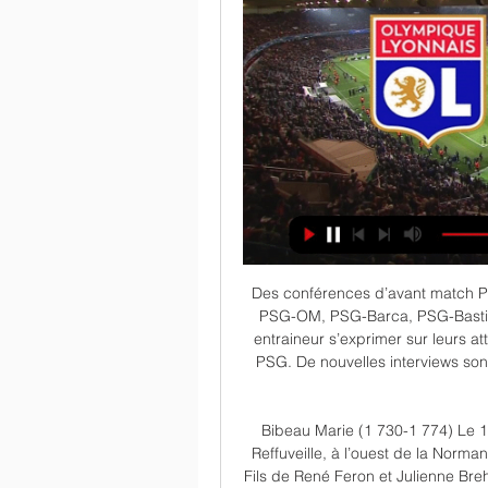
Des conférences d’avant match PSG sont également diffusées pour tous les matchs : PSG-OM, PSG-Barca, PSG-Bastia, PSG-Chelsea… Vous y verrez les joueurs et leur entraineur s’exprimer sur leurs attentes et leurs impressions concernant un match du PSG. De nouvelles interviews sont de même mises en ligne quasiment tous les jours. Vous.

Bibeau Marie (1 730-1 774) Le 13 septembre 1724, dans l’église Saint-Léonard de Reffuveille, à l’ouest de la Normandie, on baptise le petit Jean Feron (avec un seul R). Fils de René Feron et Julienne Breher, il reçoit alors comme prénom Jean-Baptiste, dont il ne conservera plus tard que le «Jean».

regarder Lyon RCL en direct tv Lens (RC Lens) ⚽ match en il y a 15 heures — 2023 — Le coup d'envoi de ce choc est prévu à 21h au stade Bollaert. C'est la chaîne TV Amazon Prime Video qui retransmet Lens – Lyon en direct.

1ère diffusion le 13 septembre 2019 à 19h20 sur TF1. Pensant Garance en danger de mort, Clémentine tombe dans un piège effroyable. Chloé et Alex se mettent beaucoup de pression. Le passé de Justine ressurgit. Episode 552. 1ère diffusion le 16 septembre 2019 à 19h20 sur TF1

RC Lens: match aujourd'hui live streaming & TV | Saison RC Lens: où regarder aujourd'hui ? Prime Video, DAZN ou gratuitement ? Trouvez des live streamings, des diffusions TV et des résultats sur JustWatch.

Nacional Potosi - Always Ready, résultat et score du match. Le match Nacional Potosi - Always Ready en direct live du 08 février 2019 à 01:30 (LFPB Apertura, Bolivie) sur footlive.

Cela peut prendre jusqu'à une heure avant qu'une expédition n'apparaisse dans notre système. Patientez un petit moment, puis réessayez. Les expéditions sont …

Le nouveau site du diocèse est en ligne! www.diocese-besancon.fr. Pensez à mettre à jour vos favoris ! Le site actuel reste en ligne afin de conserver un historique, mais il n'est plus mis à jour ! Rendez-vous sur www.diocese-besancon.fr pour bénéficier d'informations à jour.

Gazelec Ajaccio - Estac : les Troyens veulent vivre une fin de saison excitante Précédent Suivant. Diffusion le 09/03/2017 . Ce vendredi à 20 heures, pour le compte de la 29ème journée de Ligue 2, les footballeurs troyens se déplacent sur l’Île de Beauté pour y défier le Gazélec Ajaccio (11ème du classement). Face à un autre club relégué de Ligue 1, les joueurs de Jean-Louis.

La législation européenne offre aux particuliers retraités du régime français qui souhaitent aller vivre leur retraite en Islande, au Liechtenstein, au Norvège ou en Suisse la possibilité d'y transférer leurs droits à l'assurance maladie.

Simplifiez-vous la ville avec les services en ligne de la Ville de Nantes et Nantes Métropole ! Que vous soyez particuliers, associations ou professionnels, accessible 24 h/24, tous vos e-services sont désormais sur le site nanteseservices.fr.

L'Union sociale pour l'habitat est le porte-parole du Mouvement Hlm. Elle accompagne les organismes Hlm dans leur action professionnelle, et contribue à l'élaboration et la mise en œuvre de la politique nationale du logement.

Lyon – RC Lens : sur quelle chaîne TV suivre le match ? (+ 6 janv. 2021 — Découvrez sur quelle chaîne de télévision et quelle plateforme de streaming suivre le match mercredi, Lyon - RC Lens, qui comptera pour la ...

C'est la quatrième fois que le Ghana accueille la CAN après 1963, 1978 et 2000 (conjointement avec le Nigeria). Stades Modifier Localisation des quatre stades retenus.

Trouver l’avocat le plus adapté à votre affaire - Atteinte à la vie privée sur internet - proche de chez vous - Tremblay-en-France - parmi notre sélection d'avocats. Etre mis en contact avec l'avocat qu'il vous faut !

Vous consultez actuellement la page : Cittadella U19 - Brescia U19 Suivez le match Cittadella U19 - Brescia U19 en direct (résumé, score et buts). Le résultat de ce match Campionato Primavera 2 entre Cittadella Under 19 et Brescia Under 19 est à suivre en live à partir de 15h00.

Le premier si