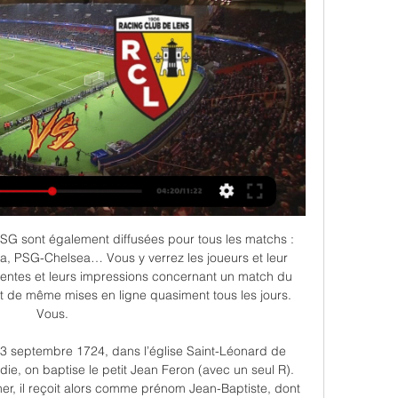
te officiel dédié à la France et au Japon et de manière plus général aux relations franco-japonaises (Blog Japon, voyage japon)

Performance exceptionnelle de Sandrine Martinet qui remporte une superbe victoire aux Jeux Mondiaux IBSA à Fort Wayne et décroche par la même occasion un 3ème titre mondial !

Ligue 1 : comment voir Lens-Lyon et Nantes - Nice en 2 déc. 2023 — Ligue 1 : comment voir Lens-Lyon et Nantes – Nice en streaming ? · Voici le programme de samedi de la 14e journée de la Ligue 1 : RC Lens – ...

Visitez Soccerstand.com pour le livescore le plus rapide et le service de résultats pour LFB - Femmes 2019/2020. Recevez le livescore en temps réel, les stats, les cotes en direct et les résultats de tous les matchs de LFB - Femmes 2019/2020.

Pronostic Akwa United Abia Warriors du 20/05/2019 en NPFL – Découvrez les pronostics, les statistiques et les meilleures cotes pour le match de Football Akwa United - Abia Warriors réalisés par les experts sportifs de RueDesJoueurs.

Où et comment regarder des matchs de foot en direct et en streaming sur internet ? Mater la Ligue 1, la Ligue des Champions, l'UEFA Europa League, la coupe du monde, la CAN en live sur le net (ou en caleçon devant son PC), c'est possible ! Du streaming, du pur, du dur, plein de testostérone et d'ambiance vestiaire, il y en a plein sur le web.

En plus des scores de Qviding, vous pouvez suivre +de 1000 compétitions de football dans plus de 90 pays autour du monde sur FlashResultats.fr. Cliquez sur le nom du pays dans le menu de gauche, et choisissez votre compétition (résultats de championnats et …

Définitions de championnat de belgique de football d4, synonymes, antonymes, dérivés de championnat de belgique de football d4, dictionnaire analogique de championnat de belgique de football d4 (français)

Pour l’itinéraire Strasbourg - Lille, vendredi est généralement le jour le moins cher pour prendre l’avion et mercredi le plus cher. Pour l’itinéraire retour (Lille - Strasbourg), on trouve en général les meilleures offres le jeudi et le vendredi les offres les plus chères.

Stade de Reims - Sheffield United Match amical au stade Auguste Delaune Samedi 03 août à 17h30 (ouverture des portes à 16h30) Grand public : 10€ en Batteux, 15€ en Germain / Abonnés : 5€ placement libre Germain ou Batteux. Réservez votre place en ligne dès maintenant en cliquant ici ou à la boutique de …

Au terme d'un match plein de rebondissements qui aura vu l'Hormadi d'Anglet rattraper un retard de trois buts en troisième période, les Dragons de Rouen se...

Les frères Thierry et Laurent Delles, fondateurs en 1988 de Créa Diffusion à Solgne, viennent de remporter un award au Mexique pour leurs créations avec le corian, matériau fait de pierre et résine mêlées, signé de l'américain DuPont de Nemours.

Suivez le match Enyimba - Sunshine Stars FC en direct LIVE ! C'est Enyimba International FC qui recoit Sunshine Stars FC pour ce match nigerian du dimanche 25 fevrier 2018 (Resultat Premier League)

regarder Olympique Lyon Lens en streaming tv Lyon (OL) / Len il y a 10 heures — regarder OL Lens en streaming tv Lens - Lyon : Diffusion TV il y a 4 heures — Lyon - Lens streaming: regardez le match en direct grâce à 12 févr ...

Prochain Match Les Rapaces - Gap VS Les Gothiques - Amiens 01 Novembre 2019 à 20h30 Ce soir, les Gothiques effectuent leur entrée dans une nouvelle compétition, la Coupe de France. Les tenants du titre remettent donc leur titre en jeu et vont tenter de le conserver..

RC Lens - streaming, live tv Transmission légale en direct sur Internet et à la télé. Match en direct gratuit, live streaming online.

Sur le papier, difficile d'y croire pour Strasbourg lors de ce barrage aller face à l'Eintracht Francfort (ce jeudi à 20h30 en direct sur RMC Sport1), face à un club demi-finaliste de la.

Wikki Tourists vs Lobi Stars 1:1 in the Premier League - 04/04/2019. Score en direct, stream et H2H résultats. Match Wikki Tourists - Lobi Stars, équipe, heure de début | Football | Tribuna.com

Pôle emploi - Tremblay-en-France : coordonnées et noms des responsables Javascript est désactivé dans votre navigateur. Vous ne pourrez pas avoir accès aux fonctionnalités de modification ou de suppression des informations et documents de votre compte.

Lyon - Lens : sur quelle chaîne et à quelle heure voir le il y a 12 heures — Diffusion Lyon - Lens : sur quelle chaîne TV voir le match en direct ? · Olympique Lyonnais · RC Lens · Ligue 1 · Football · Sport · Streaming ...

Information importante. En poursuivant votre navigation sur le site, vous acceptez l'utilisation des cookies pour vous proposer notamment des publicités ciblées en fonction de vos centres d'intérêt, de réaliser des statistiques de visites et de vous permettre de partager des informations sur les réseaux sociaux.

Olympique Lyon Lens en direct tv Lens - Lyon : Diffusion tv il y a 15 heures — Lyon (OL) / Lens (RCL) (TV/Streaming) Sur quelle chaine et à il y a 7 heures — Sur quelle chaîne TV et Streaming regarder en direct le match de ...

En France, l’Etat garantit la liberté de la presse et veille à l’indépendance des médias en assurant la diversité des courants d’opinion et le pluralisme de l’information. La loi prévient de trop fortes concentrations en empêchant un groupe de presse de contrôler plus de 30 % de la diffusion …

Voir les infographies pour Academico Viseu vs Academica Coimbra - Sporticos.com - statistiques footballistiques sous forme d'infographies. Plus de 60 championnats du monde entier

En se penchant sur le corpus qui a vu naître la thématisation concomitante de l’ornemental et du mouvement, une première partie de cette thèse parcourt alors les topoi de l’historiographie de l’histoire de l’art allemande de la fin du XIXe siècle, mettant à jour le substrat structurel gothique perdurant à …

Lens - Lyon : à quelle heure et sur quelle chaîne suivre le 2 déc. 2023 — regarder le choc RC Lens - Lyon, en direct ce week-end. Voir le Obtenez une machine à café gratuite avec cette astuce. Une connexion ...

Achat terrain à