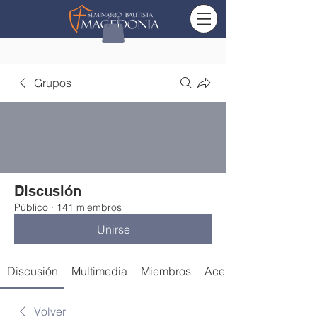
Grupos
Discusión
Público
·
141 miembros
Unirse
Discusión
Multimedia
Miembros
Acerca de
Volver