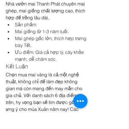
Nhà vườn mai Thanh Phát chuyên mai 
ghép, mai giống chất lượng cao, thích 
hợp để trồng lâu dài.
Sản phẩm:
Mai giống từ 1-3 năm tuổi.
Mai ghép gốc lớn, thích hợp trưng 
bày Tết.
Ưu điểm: Giá cả hợp lý, cây khỏe 
mạnh, dễ chăm sóc.
Kết Luận
Chọn mua mai vàng là cả một nghệ 
thuật, không chỉ để làm đẹp không 
gian mà còn mang đến may mắn cho 
gia chủ. Với danh sách 6 địa điểm 
trên, hy vọng bạn sẽ tìm được gốc mai 
ưng ý cho mùa Xuân năm nay! Các 
bạn có thể tham khảo thêm về 
Những 
hình ảnh hoa mai vàng đẹp nhất không 