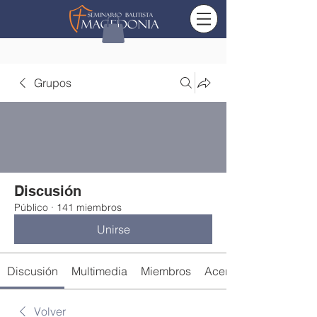
Grupos
Discusión
Público
·
141 miembros
Unirse
Discusión
Multimedia
Miembros
Acerca de
Volver