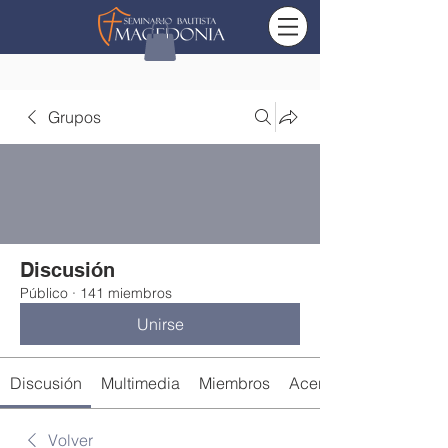
Grupos
Discusión
Público
·
141 miembros
Unirse
Discusión
Multimedia
Miembros
Acerca de
Volver