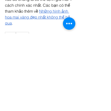
cách chính xác nhất. Các bạn có thể 
tham khảo thêm về 
Những hình ảnh 
hoa mai vàng đẹp nhất không thể bỏ 
qua
.
0
0
1
Write a comment...
Acerca de
¡Te damos la bienvenida al grupo!
Puedes conectarte con otro
...
Leer más
Miembros