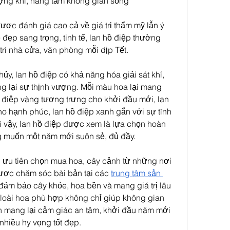
ượng khí, nâng tầm không gian sống
được đánh giá cao cả về giá trị thẩm mỹ lẫn ý 
 đẹp sang trọng, tinh tế, lan hồ điệp thường 
rí nhà cửa, văn phòng mỗi dịp Tết.
y, lan hồ điệp có khả năng hóa giải sát khí, 
ang lại sự thịnh vượng. Mỗi màu hoa lại mang 
ồ điệp vàng tượng trưng cho khởi đầu mới, lan 
o hạnh phúc, lan hồ điệp xanh gắn với sự tĩnh 
vì vậy, lan hồ điệp được xem là lựa chọn hoàn 
g muốn một năm mới suôn sẻ, đủ đầy.
h ưu tiên chọn mua hoa, cây cảnh từ những nơi 
ược chăm sóc bài bản tại các 
trung tâm sản 
đảm bảo cây khỏe, hoa bền và mang giá trị lâu 
 loài hoa phù hợp không chỉ giúp không gian 
 mang lại cảm giác an tâm, khởi đầu năm mới 
 nhiều hy vọng tốt đẹp.