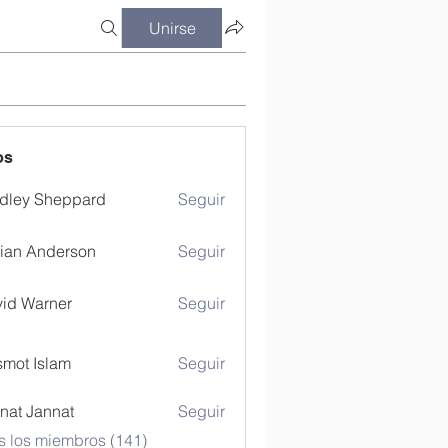
Unirse
os
dley Sheppard
Seguir
ian Anderson
Seguir
id Warner
Seguir
mot Islam
Seguir
nat Jannat
Seguir
s los miembros (141)