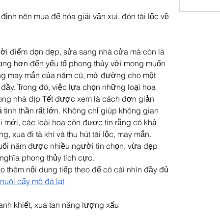
định nên mua để hóa giải vận xui, đón tài lộc về 
hời điểm dọn dẹp, sửa sang nhà cửa mà còn là 
trọng hơn đến yếu tố phong thủy với mong muốn 
ng may mắn của năm cũ, mở đường cho một 
ầy. Trong đó, việc lựa chọn những loại hoa 
ong nhà dịp Tết được xem là cách đơn giản 
tinh thần rất lớn. Không chỉ giúp không gian 
 mới, các loài hoa còn được tin rằng có khả 
 xua đi tà khí và thu hút tài lộc, may mắn. 
cuối năm được nhiều người tin chọn, vừa đẹp 
 nghĩa phong thủy tích cực.
 thêm nội dung tiếp theo để có cái nhìn đầy đủ 
nuôi cấy mô đà lạt​
anh khiết, xua tan năng lượng xấu