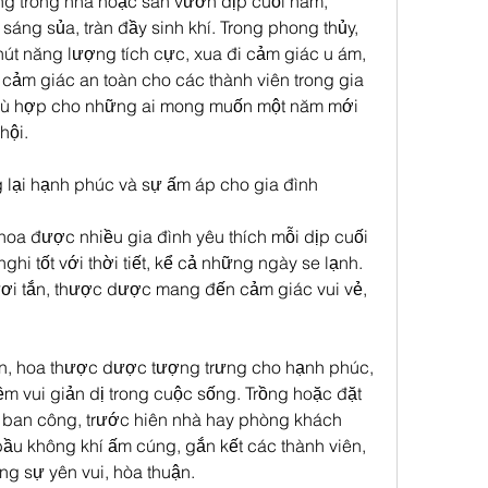
g trong nhà hoặc sân vườn dịp cuối năm, 
sáng sủa, tràn đầy sinh khí. Trong phong thủy, 
t năng lượng tích cực, xua đi cảm giác u ám, 
cảm giác an toàn cho các thành viên trong gia 
phù hợp cho những ai mong muốn một năm mới 
hội.
lại hạnh phúc và sự ấm áp cho gia đình
oa được nhiều gia đình yêu thích mỗi dịp cuối 
hi tốt với thời tiết, kể cả những ngày se lạnh. 
ơi tắn, thược dược mang đến cảm giác vui vẻ, 
n, hoa thược dược tượng trưng cho hạnh phúc, 
m vui giản dị trong cuộc sống. Trồng hoặc đặt 
ban công, trước hiên nhà hay phòng khách 
bầu không khí ấm cúng, gắn kết các thành viên, 
ong sự yên vui, hòa thuận.