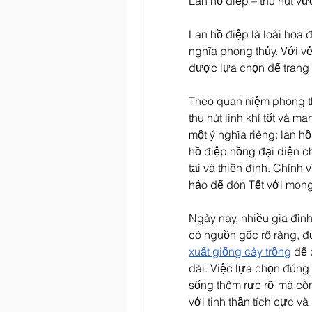
Lan hồ điệp – thu hút v
Lan hồ điệp là loài hoa 
nghĩa phong thủy. Với vẻ
được lựa chọn để trang t
Theo quan niệm phong thủ
thu hút linh khí tốt và m
một ý nghĩa riêng: lan h
hồ điệp hồng đại diện ch
tại và thiền định. Chính 
hảo để đón Tết với mon
Ngày nay, nhiều gia đìn
có nguồn gốc rõ ràng, đ
xuất giống cây trồng
 để 
dài. Việc lựa chọn đúng
sống thêm rực rỡ mà còn
với tinh thần tích cực và