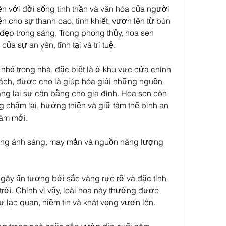
ền với đời sống tinh thần và văn hóa của người 
ện cho sự thanh cao, tinh khiết, vươn lên từ bùn 
đẹp trong sáng. Trong phong thủy, hoa sen 
a sự an yên, tĩnh tại và trí tuệ.
nhỏ trong nhà, đặc biệt là ở khu vực cửa chính 
ch, được cho là giúp hóa giải những nguồn 
ng lại sự cân bằng cho gia đình. Hoa sen còn 
 chậm lại, hướng thiện và giữ tâm thế bình an 
ăm mới.
g ánh sáng, may mắn và nguồn năng lượng 
y ấn tượng bởi sắc vàng rực rỡ và đặc tính 
rời. Chính vì vậy, loài hoa này thường được 
 lạc quan, niềm tin và khát vọng vươn lên.