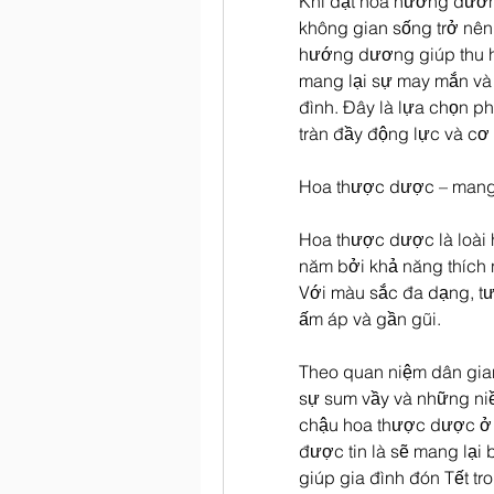
Khi đặt hoa hướng dươn
không gian sống trở nên 
hướng dương giúp thu hú
mang lại sự may mắn và 
đình. Đây là lựa chọn 
tràn đầy động lực và cơ 
Hoa thược dược – mang 
Hoa thược dược là loài h
năm bởi khả năng thích ng
Với màu sắc đa dạng, tư
ấm áp và gần gũi.
Theo quan niệm dân gia
sự sum vầy và những niề
chậu hoa thược dược ở 
được tin là sẽ mang lại 
giúp gia đình đón Tết tr