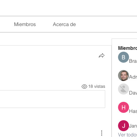
Miembros
Acerca de
Miembr
Bra
Adr
18 vistas
Dav
Has
Jan
Ver todo