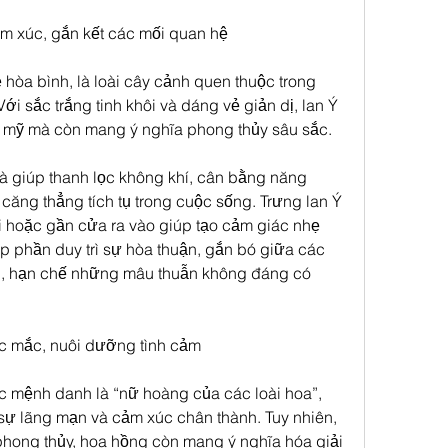
m xúc, gắn kết các mối quan hệ
 hòa bình, là loài cây cảnh quen thuộc trong 
Với sắc trắng tinh khôi và dáng vẻ giản dị, lan Ý 
ẩm mỹ mà còn mang ý nghĩa phong thủy sâu sắc.
à giúp thanh lọc không khí, cân bằng năng 
ăng thẳng tích tụ trong cuộc sống. Trưng lan Ý 
i hoặc gần cửa ra vào giúp tạo cảm giác nhẹ 
óp phần duy trì sự hòa thuận, gắn bó giữa các 
nh, hạn chế những mâu thuẫn không đáng có 
úc mắc, nuôi dưỡng tình cảm
 mệnh danh là “nữ hoàng của các loài hoa”, 
 sự lãng mạn và cảm xúc chân thành. Tuy nhiên, 
 phong thủy, hoa hồng còn mang ý nghĩa hóa giải 