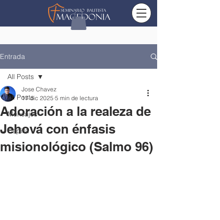
Entrada
All Posts
Jose Chavez
All Posts
17 dic 2025
5 min de lectura
Adoración a la realeza de
Mensajes
Jehová con énfasis
Capilla
misionológico (Salmo 96)