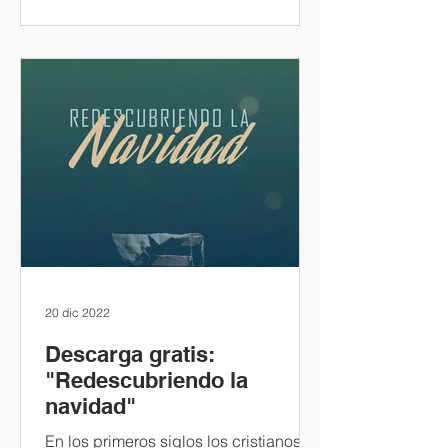
misionológico. En primer lugar
necesitamos entender que los Salmos
cumplían 2 funciones generales:
Adoración: La primera función tenía
que ver con la adoración conjunta o
corporativa del pueblo de Israel, los
salmos eran usados como "himnarios"
c
20 dic 2022
Descarga gratis:
"Redescubriendo la
navidad"
En los primeros siglos los cristianos no