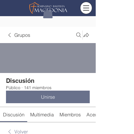
Grupos
Discusión
Público
·
141 miembros
Unirse
Discusión
Multimedia
Miembros
Acerca de
Volver