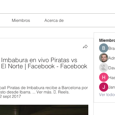
Miembros
Acerca de
Miembr
Bra
Adr
 Imbabura en vivo Piratas vs 
 El Norte | Facebook - Facebook 
Dav
Has
Jan
all Piratas de Imbabura recibe a Barcelona por 
o desde Ibarra. ... Ver más. 󱣝. Reels. 
Ver todo
22 sept 2017