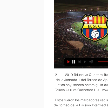
21 Jul 2019 Toluca vs Quertaro Transmisin OnLine minuto a minuto en vivo y en directo de la Jornada 1 del Torneo de Apertura 2019 de la Liga MXnbsp.. resumen pumas vs atlas hoy; screen actors guild awards. Here on SofaScore livescore you can find all Toluca U20 vs Querétaro U20. www.sofascore.com. Toluca – Querétaro, cómo y dónde.

Estos fueron los marcadores registrados entre el sábado y el domingo por la fecha 14 del torneo de la División Intermedia: 12 de Octubre de Itauguá igualó con 2 de Mayo de Pedro Juan Caballero 1-1, Atyrá y Trinidense también igualaron 1-1, Iteño le ganó a Fulgencio Yegros por 2-1, Resistencia y Rubio Ñu igualaron 0-0.

América vs Santos Laguna Dónde VER EN DIRECTO ONLINE LIVE EN VIVO Jornada 17 del Apertura 2019 Liga MX. 1 noviembre, 2019. Alianza FC vs San Carlos EN VIVO EN DIRECTO ONLINE LIVE Cuartos de Final Juego de Vuelta por la Liga Concacaf 2019. Champions League.

La competencia por el premio Cy Young en la Liga Nacional se ha tornado intensa y numerosa. El ineficiente trabajo realizado por Hyun. Cibao FC y Atlético Pantoja se miden hoy en el choque que definirá quien se queda con la corona. Jhoel López está vivo para contarlo y agradece a Dios lo que denominó "una nueva oportunidad" de.

universidad rafael landÍvar facultad de ciencias econÓmicas y empresariales licenciatura en administraciÓn de empresas “proceso de recursos humanos empleados por las empresas dedicadas al transporte de materiales de construcciÓn” tesis de grado darlyn rocÍo de leÓn cortÉz carnet 20038-13 guatemala de la asunciÓn, agosto de 2017

Panamá -El equipo de Puerto Rico abrió de forma contundente el Torneo Premundial Sub 23 al vencer vía nocaut 10-0 a la selección de Colombia, en un partido abreviado a siete entradas, celebrado en el estadio Remón Cantera de Panamá. El encuentro marcó el debut del estelar receptor de Las Mayores, Yadier Molina, como dirigente.

Todos los datos y el resultado al minuto del partido entre Gaia Squarcialupi - Lavinia Lancellotti del ITF Tunisia 29A 2019 La tenista italiana Gaia Squarcialupi, número 1384 de la WTA, cumplió los pronósticos al vencer por 7-5 y 6-2 a Lavinia Lancellotti, tenista italiana en la ronda previa de

Barcelona SC vs Imbabura Sporting Club Directo & H2H Comprueba cómo ver la transmisión en vivo de Barcelona SC vs Imbabura Sporting Club de forma gratuita & todas las estadísticas H2H.

Seguimos pendientes de los incendios en la Amazonía y hoy nos centramos en Bolivia que lucha contra el fuego desde hace varios días. Hablamos en directo con Ruben Darío Arias del colectivo Contiocap y con el ministro de Medio Ambiente del Gobierno de Bolivia, Carlos Ortuño Yáñez.

La Real Balompédica Linense será el rival en la jornada 2 para un Universidad Católica de Murcia Club de Fútbol que llega tras empatar en el arranque 0-0 ante el Atlético Sanluqueño. La Balona llega con una plantilla muy renovada, con más de una quincena de futbolistas nuevos, entre ellos el sierraleonés Koroma, que ha llegado esta semana.

A la hora de elegir un SSD para tu equipo, deberéis de tomar la decisión de si decantaros pro los que emplean el más tradicional bus de datos SATA, o bien os decantáis por la opción más moderna, los nuevos NVMe. En este artículo veremos sus diferencias.

Fútbol Barcelona vs Imbabura Sporting Club 3/03/2024 Transmisión en vivo. Imbabura Sporting Club · Revisión · H2H. Fútbol Ver estadísticas · Liga Premier. Pyramids. Ahly. 27 feb. 15:00. Ver estadísticas.

Musan Salama (Finlandia) estadísticas- Comprueba estadísticas detalladas , encuentros, ratings de jugador y de equipo, plantilla, mejores jugadores, resumenes de formacines, goles, asistencias, gráficos, clasificaciones y noticias.

El saldo de esos partidos se encuentra a favor del América, pues ha ganado en 21 ocasiones, empatado en 16 y perdido en 14. La gran rivalidad entre Águilas y universitarios, se ve reflejada en los últimos 10 partidos, pues sólo 2 han terminado en empate y 