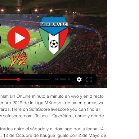
los triunfos se reparten 6 para el América y 2 para Pumas.

Didier Drogba resucitó a Costa de Marfil, contra las cuerdas en el duelo ante Senegal, clasificatorio para la Copa de frica, y con su gol en los últimos minutos proporcionó el triunfo a su equipo (4-2), que afronta ahora el encuentro de vue

Atlético Tucumán vs. Talleres EN VIVO ONLINE vía TNT Sports: duelo por la fecha 9 de la Superliga Argentina Newell’s vs. Banfield EN VIVO: se miden en el inicio de la fecha 9 de la Superliga Argentina Tolima aplastó 5-2 al Deportivo Cali con doblete de Campaz

Ver Imbabura vs Barcelona SC (ECU) el 04.08.2024 Resúmenes y transmisiones en vivo del encuentro de fútbol Liga Pro 2024 entre Imbabura y Barcelona SC (ECU). El mejor lugar para ver el partido del ...

En un verdadero partidazo, la Sub 17 prevaleció contra el CEB Puerto Montt por 78-77 en el Gimnasio Municipal Mario Marchant Binder, obteniendo el pase a la final de la …

Pronóstico Barcelona SC Imbabura Sporting Club hace 1 día — Barcelona SC contra Imbabura, en el Estadio Monumental Isidro Romero 5.93 · 12.6. Verifica. Ver todas las cuotas Barcelona SC - Imbabura ...

Mira el resultado del Atlético de Madrid - Sporting Gijón en Yahoo Eurosport. Mira comentarios incluyendo lo más destacado, noticias, alineaciones, puntuaciones de los jugadores y mucho más

Barcelona vs. Imbabura: fecha, horarios, árbitros, canales Dónde ver el partido Barcelona vs. Imbabura. El juego Brighton: fecha, horarios, canales de TV y streaming para ver en vivo a Pervis Estupiñán por la FA Cup.

En directo, Extremadura - Ponferradina El conjunto de Jon Pérez Bolo busca su primera victoria a domicilio en el campo del equipo extremeño, donde el entrenador lograr el ascenso a Segunda División B con su anterior club. LEONOTICIAS Actualizado a.

Alianza Atletico vs Cesar Vallejo Online en Vivo Viernes, 06 de febrero del 2015 La primera fecha de la temporada 2015 del fútbol peruano, del Torneo del Inca sera entre Alianza Atletico que enfrentará a Cesar Vallejo, este dia se enfrentaran en el Estadio Estadio Miguel Grau y tu podras ver en VIVO Alianza Atletico vs Cesar Vallejo.

La factura de crédito electrónica en Argentina inicia su implementación obligatoria. 18/02/2019. La Factura de Crédito Electrónica MiPyMEs en Argentina será obligatoria con el objetivo de impulsar el financiamiento de las micro, pequeñas y medianas empresas.

Información: El resultado Metropolitanos vs. Deportivo Táchira de Fútbol de Venezuela se muestra en tiempo real. Si la transmisión en vivo y en directo no se encuentra disponible, el resultado será actualizado apenas finalice el partido.

Universidades de Santa Cruz Bolivia. Postergado examen de Becas UPSA-CAINCO - La Universidad Privada de Santa Cruz de la Sierra (UPSA) comunica a. (FNI) de la Universidad Técnica de Oruro (UTO), está presente en las protestas que llevan adelante diferentes institucio.

Los argentinos se medirán en el primer encuentro ante Samoa, que viene de caer en la semifinales del Bowl con Australia, mientras que después enfrentarán a los fijianos antes de cerrar con el local, que recientemente consiguió el tercer lugar del seven de Glasgow.

El Campeonato 2019-20 (oficialmente conocida como la Liga de Plata y también como Torneo Luis Baltazar Ramírez) de la Segunda División de El Salvador.

El entrenador de Boca Juniors, Gustavo Alfaro, en la primera práctica de fútbol de la semana, paró hoy un equipo con línea de tres defensores centrales, una de las variantes que el técnico podría aplicar para la revancha ante River por la Copa Libertadores, el martes 22 de octubre.

La mayoría de los refuerzos tuvieron un pobre desempeño durante el torneo, finalizando el equipo con 22 puntos en el décimo lugar de la competencia, pero pese a ello alcanzó la instancia de repesca, contra el club América. Monarcas ganó por global de 3 - 1 (ganó 3-0 en el Estadio Morelos y perdió 1-0 en el Estadio Azteca), con lo cual.

Los únicos dos españoles supervivientes en el torneo de tenis de Hamburgo (Alemania), son Rafael Nadal, que venció a su compatriota Fernando Verdasco en primera ronda, y Jaume Munar, que ganó por la retirada de su compatriota Guillermo Garcia-López en idéntica eliminatoria.

Enfrentamientos y resultados de Barcelona SC vs Imbabura ¡La eliminatoria de la UEFA Champions League ha vuelto! Sumérgete en los marcadores en directo, noticias exclusivas y momentos destacados desde la cúspide del ...

Barcelona SC vs Imbabura Sporting Club resultados en El marcador en vivo Barcelona SC Imbabura Sporting Club (y el video online en vivo) comienza el 3 mar 2024 a las 23:00 horas UTC en Estadio Monumental Banco ...

Ver el infográfico sobre VVV Venlo vs Panathinaikos Atenas - Sporticos.com - es un servicio web que presenta la información de los partidos de futbol por medio de atractivos infográficos . Cookies policy This website uses cookies for constant improvement of functioning of the service.

Imbabura: marcadores en directo, resultados y partidos Barcelona SC. Imbabura. 03.03. 15:00. Imbabura. Delfín. 09.03. 12:30. Mushuc Runa. Imbabura. 16.03. 11:00. Orense. Imbabura. 19.03. 14:30. Imbabura. Cumbaya.

Modelo de negocio Liverpool Modelo de negocio integrado y estratégico Almacenes Departamentales y Boutiques 126 almacenes departamentales (+1.5mm m2) en ubicaciones estratégicas 122 almacenes Suburbia Desarrollada línea de negocio e-commerce Centros Comerciales Más de 1,500 arrendatariosde Nivel de ocupación del 96%

La Máquina es el apelativo de una formación del club River Plate que ganó 10 títulos oficiales durante los años 1940, comúnmente considerada por la prensa especializada como el mejor equipo del mundo, y una de las más notorias en la historia del fútbol Mundial y la mejor del fútbol Argentino.

Ubicado en la esquina de División del Norte y Vertiz, contará con acceso a todos los servicios de transporte público, restaurantes, centros comerciales y a una importante área verde y de esparcimiento, el Parque de los Venados. Benito Juárez tiene la absorción de vi