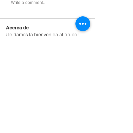
Write a comment...
Acerca de
¡Te damos la bienvenida al grupo!
Puedes conectarte con otro
...
Leer más
Miembros
Bradley Sheppard
Seguir
Adrian Anderson
Seguir
David Warner
Seguir
Hasmot Islam
Seguir