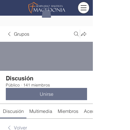
Grupos
Discusión
Público
·
141 miembros
Unirse
Discusión
Multimedia
Miembros
Acerca de
Volver