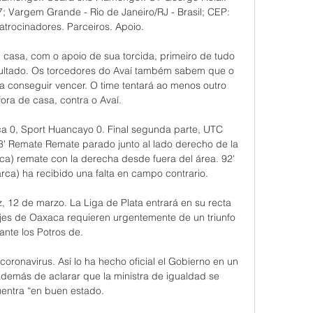
; Vargem Grande - Rio de Janeiro/RJ - Brasil; CEP: 
trocinadores. Parceiros. Apoio.

asa, com o apoio de sua torcida, primeiro de tudo 
ltado. Os torcedores do Avaí também sabem que o 
a conseguir vencer. O time tentará ao menos outro 
ora de casa, contra o Avaí.

ca 0, Sport Huancayo 0. Final segunda parte, UTC 
' Remate Remate parado junto al lado derecho de la 
a) remate con la derecha desde fuera del área. 92' 
a) ha recibido una falta en campo contrario.

 12 de marzo. La Liga de Plata entrará en su recta 
rijes de Oaxaca requieren urgentemente de un triunfo 
ante los Potros de.

oronavirus. Así lo ha hecho oficial el Gobierno en un 
demás de aclarar que la ministra de igualdad se 
entra “en buen estado.
