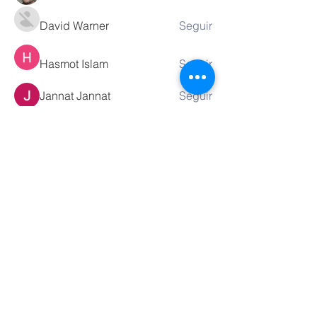
David Warner
Seguir
Hasmot Islam
Seguir
Jannat Jannat
Seguir
Ver todos los miembros (141)
Contáctanos
Tel.
51 922280229
info@sbm.edu.pe
Dirección