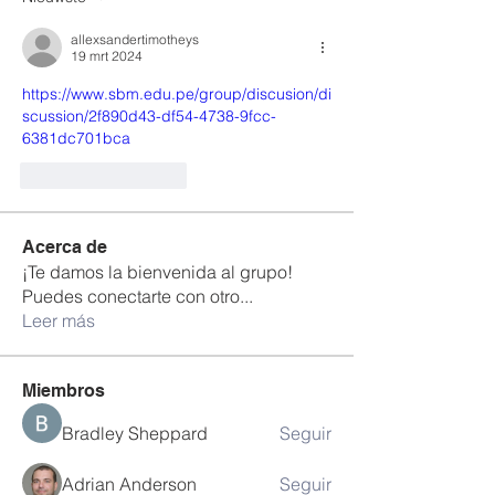
allexsandertimotheys
19 mrt 2024
https://www.sbm.edu.pe/group/discusion/di
scussion/2f890d43-df54-4738-9fcc-
6381dc701bca
Like
Reageren
Acerca de
¡Te damos la bienvenida al grupo!
Puedes conectarte con otro
...
Leer más
Miembros
Bradley Sheppard
Seguir
Adrian Anderson
Seguir