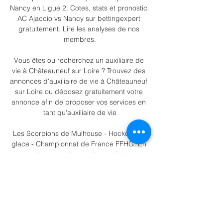
Nancy en Ligue 2. Cotes, stats et pronostic 
AC Ajaccio vs Nancy sur bettingexpert 
gratuitement. Lire les analyses de nos 
membres.

Vous êtes ou recherchez un auxiliaire de 
vie à Châteauneuf sur Loire ? Trouvez des 
annonces d'auxiliaire de vie à Châteauneuf 
sur Loire ou déposez gratuitement votre 
annonce afin de proposer vos services en 
tant qu'auxiliaire de vie

Les Scorpions de Mulhouse - Hockey sur 
glace - Championnat de France FFHG. En 
relation: scorpionsmulhouse.fr Les 
Scorpions de Mulhouse - Hockey sur glace 
- Championnat de France FFHG

Ecole universitaire de Management de 
l’université de Lille, l’IAE Lille associe 
enseignements de qualité et échanges 