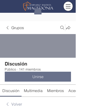
Grupos
Discusión
Público
·
141 miembros
Unirse
Discusión
Multimedia
Miembros
Acerca de
Volver