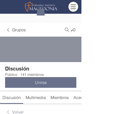
Grupos
Discusión
Público
·
141 miembros
Unirse
Discusión
Multimedia
Miembros
Acerca de
Volver