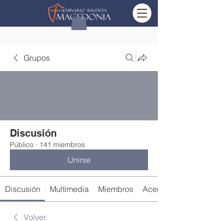
Grupos
Discusión
Público
·
141 miembros
Unirse
Discusión
Multimedia
Miembros
Acerca de
Volver