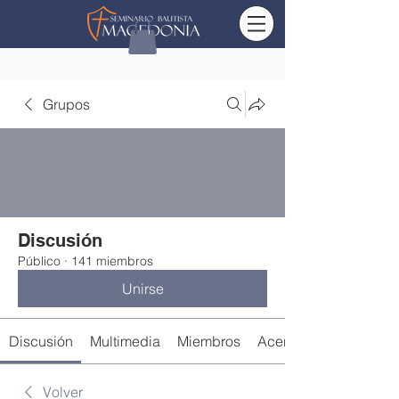
Grupos
Discusión
Público
·
141 miembros
Unirse
Discusión
Multimedia
Miembros
Acerca de
Volver