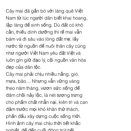
Cây mai đã gắn bó với làng quê Việt 
Nam từ lúc người dân biết khai hoang, 
lập làng để sinh sống. Dù đất có khô 
cằn, thiếu dinh dưỡng thì rể mai vẫn 
bám và đi sâu vào lòng đất mẹ, lấy 
nước từ nguồn để nuôi thân cây cũng 
như người Việt Nam yêu đất Việt và 
luôn gìn giữ đạo lý, cội nguồn văn hóa 
đẹp của dân tộc.
Cây mai phải chịu nhiều nắng, gió, 
mưa, bão.... Nhưng vẫn vững vàng 
theo năm tháng, vươn sức sống để 
đâm chồi nảy lộc, là nét tượng trưng 
cho phẩm chất nhẫn nại, kiên trì và can 
đảm trước mọi khó khăn thử thách, 
phấn đấu xây dựng cuộc sống mới. 
Hình ảnh cây mai chịu thời tiết khắc 
nghiệt, để đến cuối đông trút hết 