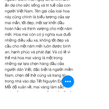
ẩn dụ cho sức sống và trí tuệ của con 
người Việt Nam. Tên gọi của loài hoa 
này cũng chính là biểu tượng của sự 
mai mắn, tốt đẹp, một sự khởi đầu 
hoàn hảo và thịnh vượng cho một năm 
mới. Hoa mai còn có ý nghĩa xua đuổi 
những điều xấu xa, không tốt đẹp và 
cầu cho một năm mới luôn được bình 
an, hạnh phúc và phát đạt. Và có lẽ vì 
thế mà hoa mai vàng là một trong 
những sự lựa chọn hàng đầu của 
người dân Việt, đặc biệt là người miền 
Nam, chọn để thờ cúng và trang trí 
trong nhà vào dịp Tết Nguyên Đán. 
Mỗi độ xuân về, mai vàng làm sắc 
xuân trở nên tươi đẹp đến lạ kỳ đối với 
mỗi con người Việt Nam./. Các bạn có 
thể tham khảo thêm về 
Top 10 cây mai 