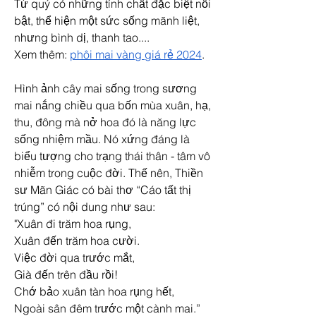
Tứ quý có những tính chất đặc biệt nổi 
bật, thể hiện một sức sống mãnh liệt, 
nhưng bình dị, thanh tao....
Xem thêm: 
phôi mai vàng giá rẻ 2024
.
Hình ảnh cây mai sống trong sương 
mai nắng chiều qua bốn mùa xuân, hạ, 
thu, đông mà nở hoa đó là năng lực 
sống nhiệm mầu. Nó xứng đáng là 
biểu tượng cho trạng thái thân - tâm vô 
nhiễm trong cuộc đời. Thế nên, Thiền 
sư Mãn Giác có bài thơ “Cáo tất thị 
trúng” có nội dung như sau:
"Xuân đi trăm hoa rụng,
Xuân đến trăm hoa cười.
Việc đời qua trước mắt,
Già đến trên đầu rồi!
Chớ bảo xuân tàn hoa rụng hết,
Ngoài sân đêm trước một cành mai.”