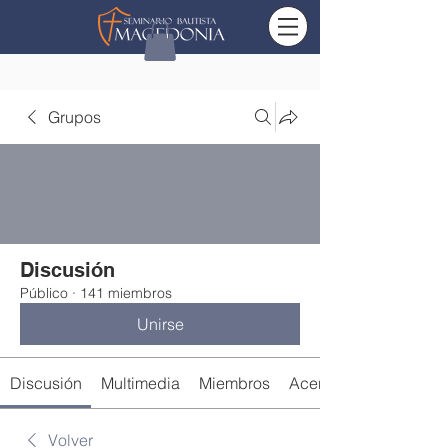
Grupos
Discusión
Público
·
141 miembros
Unirse
Discusión
Multimedia
Miembros
Acerca de
Volver