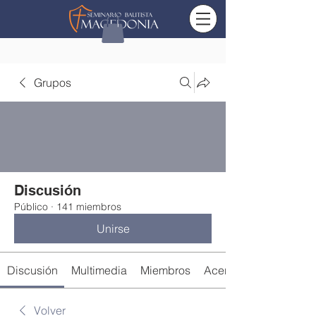
Grupos
Discusión
Público
·
141 miembros
Unirse
Discusión
Multimedia
Miembros
Acerca de
Volver