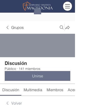
Grupos
Discusión
Público
·
141 miembros
Unirse
Discusión
Multimedia
Miembros
Acerca de
Volver