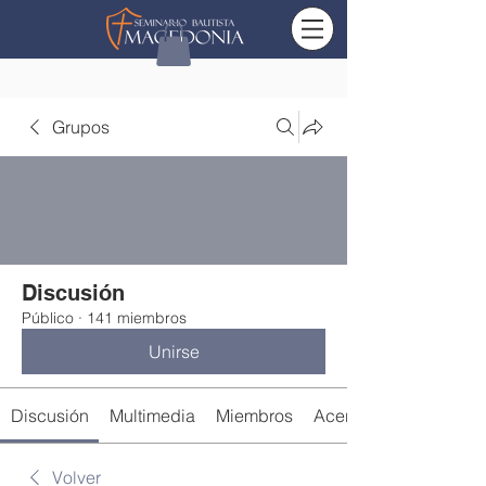
Grupos
Discusión
Público
·
141 miembros
Unirse
Discusión
Multimedia
Miembros
Acerca de
Volver