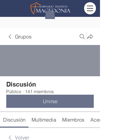
Grupos
Discusión
Público
·
141 miembros
Unirse
Discusión
Multimedia
Miembros
Acerca de
Volver