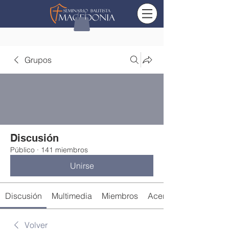
Grupos
Discusión
Público
·
141 miembros
Unirse
Discusión
Multimedia
Miembros
Acerca de
Volver