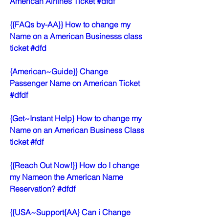
American Airlines Ticket #dfdf
{{FAQs by-AA}} How to change my 
Name on a American Businesss class 
ticket #dfd
{American~Guide}} Change 
Passenger Name on American Ticket 
#dfdf
{Get~Instant Help} How to change my 
Name on an American Business Class 
ticket #fdf
{{Reach Out Now!}} How do I change 
my Nameon the American Name 
Reservation? #dfdf
{{USA~Support{AA} Can i Change 