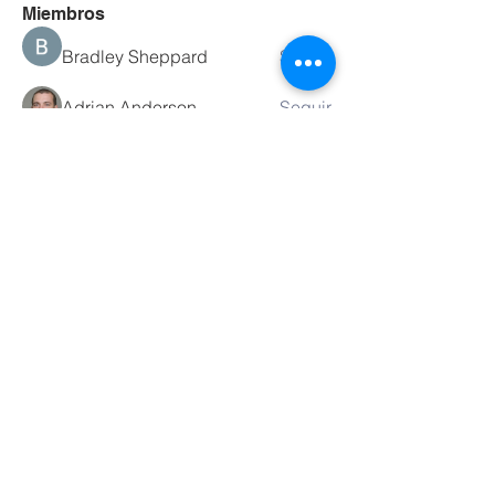
Miembros
Bradley Sheppard
Seguir
Adrian Anderson
Seguir
David Warner
Seguir
Hasmot Islam
Seguir
Jannat Jannat
Seguir
Ver todos los miembros (141)
Contáctanos
Tel.
51 922280229