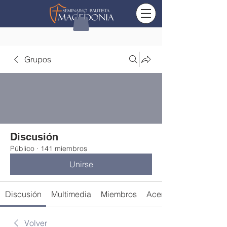
Grupos
Discusión
Público
·
141 miembros
Unirse
Discusión
Multimedia
Miembros
Acerca de
Volver