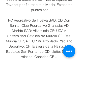
Tevenet por fin respira aliviado. Estos tres 
puntos son

RC Recreativo de Huelva SAD: CD Don 
Benito: Club Recreativo Granada: AD 
Mérida SAD: Villarrubia CF: UCAM 
Universidad Católica de Murcia CF: Real 
Murcia CF SAD: CP Villarrobledo: Yeclano 
Deportivo: CF Talavera de la Reina: CD 
Badajoz: San Fernando CD Isleño: Sevilla 
Atlético: Córdoba CF …

Elche Club de Fútbol 🌴💯 (@elchecf) / X ... 
partido que viene y la energía que sigue en 
directo la rueda de prensa de. 
@SebaBecca. previa al #ElcheAlcorcón · 📽️ 
¡Síguela en directo aquí! From youtube.

Predicción y estadísticas del partido de 
fútbol Club Sport Emelec - Barcelona 
SC(ECU) de Ecuador Serie A - Second 