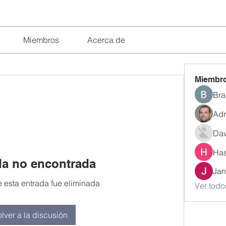
Miembros
Acerca de
Miembr
Bra
Adr
Dav
Has
da no encontrada
Jan
 esta entrada fue eliminada
Ver todo
lver a la discusión