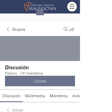
Grupos
Discusión
Público
·
141 miembros
Unirse
Discusión
Multimedia
Miembros
Acerca de
Volver